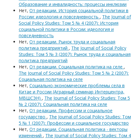
Образование и инвалидность: процессы инклюзии
Нет,
От редакции. История социальной политики в
России: идеология и повседневность
,
The Journal of
Social Policy Studies: Том 5 № 4 (2007): История
социальной политики в России: идеология и
повседневность
Нет,
От редакции. Рынок труда и социальная
политика предприятий
,
The Journal of Social Policy
Studies: Том 5 № 3 (2007): Рынок труда и социальная
политика предприятий
Нет,
От редакции. Социальная политика на селе
,
The Journal of Social Policy Studies: Том 5 № 2 (2007):
Социальная политика на селе
Нет,
Социально-экономические проблемы села в
Китае и России (Аграрный семинар Интерцентра,
МВШСЭН)
,
The Journal of Social Policy Studies: Том 5
№ 2 (2007): Социальная политика на селе
Нет,
От редакции. Профессии и социальное
государство
,
The Journal of Social Policy Studies: Том
5 № 1 (2007): Профессии и социальное государство
Нет,
От редакции. Социальная политика - векторы
изменений
,
The Journal of Social Policy Studies: Том 4