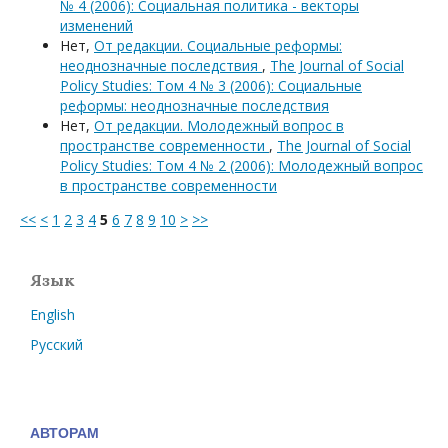
№ 4 (2006): Социальная политика - векторы
изменений
Нет,
От редакции. Социальные реформы:
неоднозначные последствия
,
The Journal of Social
Policy Studies: Том 4 № 3 (2006): Социальные
реформы: неоднозначные последствия
Нет,
От редакции. Молодежный вопрос в
пространстве современности
,
The Journal of Social
Policy Studies: Том 4 № 2 (2006): Молодежный вопрос
в пространстве современности
<<
<
1
2
3
4
5
6
7
8
9
10
>
>>
Язык
English
Русский
АВТОРАМ