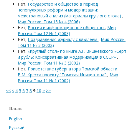
Нет,
Государство и общество в период
непопулярных реформ и модернизации:
межстрановый анализ (материалы круглого стола)
,
Мир России: Том 15 № 4 (2006)
Нет,
Россия и информационное общество
,
Мир
России: Том 12 № 1 (2003)
Нет,
Поздравления журналу с юбилеем
,
Мир России:
Том 11 № 3 (2002)
Нет,
«Круглый стол» по книге А.Г. Вишневского «Серп
и рубль: Консервативная модернизация в СССР»
,
Мир России: Том 11 № 3 (2002)
Нет,
Приветствие губернатора Томской области
В.М. Кресса проекту "Томская Инициатива"
,
Мир
России: Том 11 № 1 (2002)
<<
<
4
5
6
7
8
9
10
>
>>
Язык
English
Русский