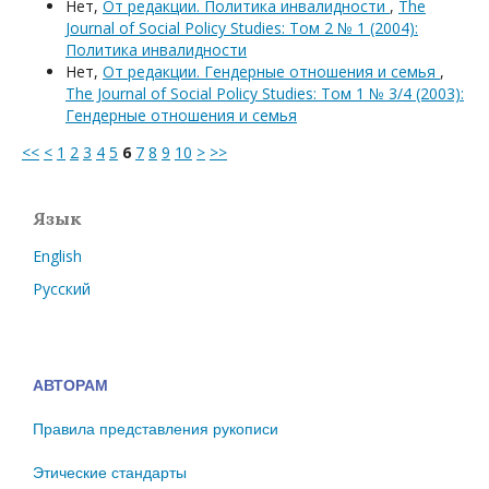
Нет,
От редакции. Политика инвалидности
,
The
Journal of Social Policy Studies: Том 2 № 1 (2004):
Политика инвалидности
Нет,
От редакции. Гендерные отношения и семья
,
The Journal of Social Policy Studies: Том 1 № 3/4 (2003):
Гендерные отношения и семья
<<
<
1
2
3
4
5
6
7
8
9
10
>
>>
Язык
English
Русский
АВТОРАМ
Правила представления рукописи
Этические стандарты