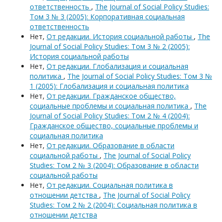
ответственность
,
The Journal of Social Policy Studies:
Том 3 № 3 (2005): Корпоративная социальная
ответственность
Нет,
От редакции. История социальной работы
,
The
Journal of Social Policy Studies: Том 3 № 2 (2005):
История социальной работы
Нет,
От редакции. Глобализация и социальная
политика
,
The Journal of Social Policy Studies: Том 3 №
1 (2005): Глобализация и социальная политика
Нет,
От редакции. Гражданское общество,
социальные проблемы и социальная политика
,
The
Journal of Social Policy Studies: Том 2 № 4 (2004):
Гражданское общество, социальные проблемы и
социальная политика
Нет,
От редакции. Образование в области
социальной работы
,
The Journal of Social Policy
Studies: Том 2 № 3 (2004): Образование в области
социальной работы
Нет,
От редакции. Социальная политика в
отношении детства
,
The Journal of Social Policy
Studies: Том 2 № 2 (2004): Социальная политика в
отношении детства