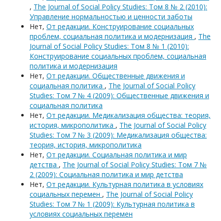
,
The Journal of Social Policy Studies: Том 8 № 2 (2010):
Управление нормальностью и ценности заботы
Нет,
От редакции. Конструирование социальных
проблем, социальная политика и модернизация
,
The
Journal of Social Policy Studies: Том 8 № 1 (2010):
Конструирование социальных проблем, социальная
политика и модернизация
Нет,
От редакции. Общественные движения и
социальная политика
,
The Journal of Social Policy
Studies: Том 7 № 4 (2009): Общественные движения и
социальная политика
Нет,
От редакции. Медикализация общества: теория,
история, микрополитика
,
The Journal of Social Policy
Studies: Том 7 № 3 (2009): Медикализация общества:
теория, история, микрополитика
Нет,
От редакции. Социальная политика и мир
детства
,
The Journal of Social Policy Studies: Том 7 №
2 (2009): Социальная политика и мир детства
Нет,
От редакции. Культурная политика в условиях
социальных перемен
,
The Journal of Social Policy
Studies: Том 7 № 1 (2009): Культурная политика в
условиях социальных перемен