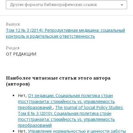
Другие форматы библиографических ссылок
Выпуск
Том 12 № 3 (2014): Репродуктивная медицина: социальный
контроль и родительская ответственность
Раздел
ОТ РЕДАКЦИИ
Наиболее читаемые статьи этого автора
(авторов)
Нет,
От редакции. Социальная политика стран
(пост)транзита: стихийность vs. управляемость
преобразований
,
The Journal of Social Policy Studies:
Том 8 № 3 (2010): Социальная политика стран
(пост)транзита: стихийность vs. управляемость
преобразований
Нет,
Управление нормальностью и ценности заботы