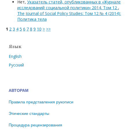
Нет,
Указатель статей, опубликованных в «Журнале
исследований социальной политики» 2014. Том 12
,
The Journal of Social Policy Studies: Том 12 № 4 (2014):
Политика тела
1
2
3
4
5
6
7
8
9
10
>
>>
Язык
English
Русский
АВТОРАМ
Правила представления рукописи
Этические стандарты
Процедура рецензирования