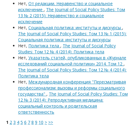
Нет,
От редакции. Неравенство и социальное
исключение
,
The Journal of Social Policy Studies: Том
13 № 2 (2015): Неравенство и социальное
исключение
Нет,
Социальная политика: институты и дискурсы
,
The Journal of Social Policy Studies: Том 13 № 1 (2015):
Социальная политика: институты и дискурсы
Нет,
Политика тела
,
The Journal of Social Policy
Studies: Том 12 № 4 (2014): Политика тела
Нет,
Указатель статей, опубликованных в «Журнале
исследований социальной политики» 2014. Том 12
,
The Journal of Social Policy Studies: Том 12 № 4 (2014):
Политика тела
Нет,
Международная конференция "Пересматривая
профессионализм: вызовы и реформы социального
государства"
,
The Journal of Social Policy Studies: Том
12 № 3 (2014): Репродуктивная медицина:
социальный контроль и родительская
ответственность
1
2
3
4
5
6
7
8
9
10
>
>>