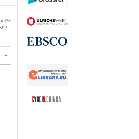
ия.
The
3-314.