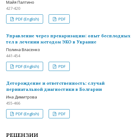
Майя Палтино
427-420
PDF (English)
PDF
Управление через прекаризацию: опыт бесплодных
тел в лечении методом ЭКО в Украине
Полина Власенко
441-454
PDF (English)
PDF
Деторождение и ответственность: случай
перинатальной диагностики в Болгарии
Ина Димитрова
455-466
PDF (English)
PDF
РЕЦЕНЗИИ