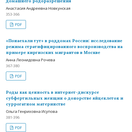
домашнего родоразрешения
Анастасия Андреевна Новкунская
353-366
PDF
«Понаехали тут» в роддомах России: исследование
режима стратифицированного воспроизводства на
примере киргизских мигрантов в Москве
Анна Леонидовна Рочева
367-380
PDF
Роды как ценность в интернет-дискурсе
субфертильных женщин о донорстве яйцеклеток и
суррогатном материнстве
Ольга Генриховна Исупова
381-396
PDF