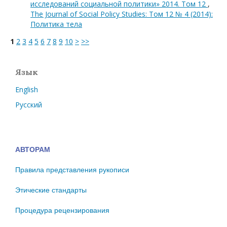
исследований социальной политики» 2014. Том 12
,
The Journal of Social Policy Studies: Том 12 № 4 (2014):
Политика тела
1
2
3
4
5
6
7
8
9
10
>
>>
Язык
English
Русский
АВТОРАМ
Правила представления рукописи
Этические стандарты
Процедура рецензирования