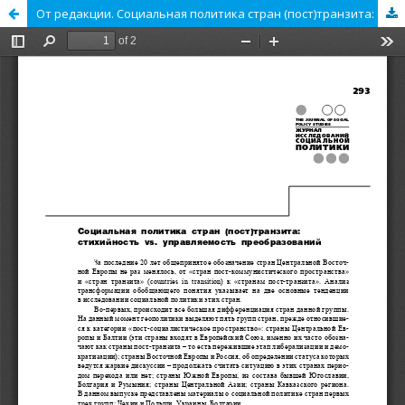
От редакции. Социальная политика стран (пост)транзита: стихийность vs. управляемость преобразований