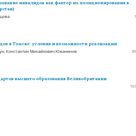
ование инвалидов как фактор их позиционирования в
рстан)
ецова
ов в Томске: условия и возможности реализации
кун, Константин Михайлович Южанинов
89
ндартов высшего образования Великобритании
107