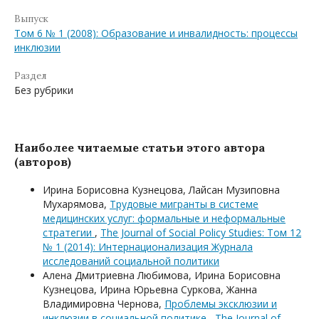
Выпуск
Том 6 № 1 (2008): Образование и инвалидность: процессы
инклюзии
Раздел
Без рубрики
Наиболее читаемые статьи этого автора
(авторов)
Ирина Борисовна Кузнецова, Лайсан Музиповна
Мухарямова,
Трудовые мигранты в системе
медицинских услуг: формальные и неформальные
стратегии
,
The Journal of Social Policy Studies: Том 12
№ 1 (2014): Интернационализация Журнала
исследований социальной политики
Алена Дмитриевна Любимова, Ирина Борисовна
Кузнецова, Ирина Юрьевна Суркова, Жанна
Владимировна Чернова,
Проблемы эксклюзии и
инклюзии в социальной политике
,
The Journal of