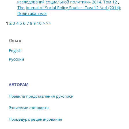
исследований социальной политики» 2014. Том 12
,
The Journal of Social Policy Studies: Том 12 № 4 (2014):
Политика тела
1
2
3
4
5
6
7
8
9
10
>
>>
Язык
English
Русский
АВТОРАМ
Правила представления рукописи
Этические стандарты
Процедура рецензирования