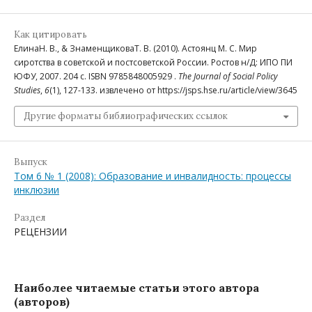
Как цитировать
ЕлинаН. В., & ЗнаменщиковаТ. В. (2010). Астоянц М. С. Мир
сиротства в советской и постсоветской России. Ростов н/Д: ИПО ПИ
ЮФУ, 2007. 204 с. ISBN 9785848005929 .
The Journal of Social Policy
Studies
,
6
(1), 127-133. извлечено от https://jsps.hse.ru/article/view/3645
Другие форматы библиографических ссылок
Выпуск
Том 6 № 1 (2008): Образование и инвалидность: процессы
инклюзии
Раздел
РЕЦЕНЗИИ
Наиболее читаемые статьи этого автора
(авторов)