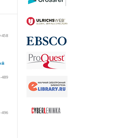
-458
ой
-489
-496