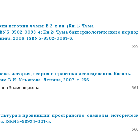
и истории чумы: В 2-х кн. (Кн. 1: Чума
BN 5-9502-0093-4; Кн.2: Чума бактериологического период
книга, 2006. ISBN 5-9502-0061-6.
559
веке: история, теория и практика исследования. Казань:
 В.И. Ульянова-Ленина, 2007. с. 256.
ровна Знаменщикова
561
льтура в провинции: пространство, символы, историчес
с. ISBN 5-98924-001-5.
566