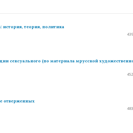
 история, теория, политика
439
ции сексуального (по материала мрусской художественн
452
ие отверженных
483