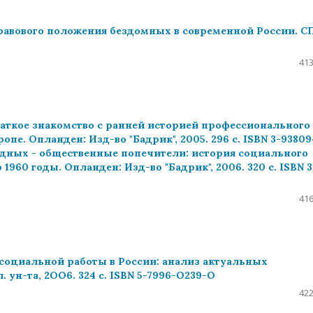
равового положения бездомных в современной России. СП
413
краткое знакомство с ранней историей профессионального
пе. Опланден: Изд-во "Бадрик", 2005. 296 с. ISBN 3-93809
бедных - общественные попечители: история социального
1960 годы. Опланден: Изд-во "Бадрик", 2006. 320 с. ISBN 3
416
 социальной работы в России: анализ актуальных
 ун-та, 2ОО6. 324 с. ISBN 5-7996-O239-O
422