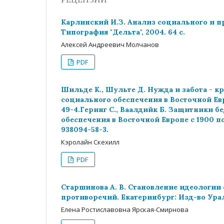
Карлинский И.З. Анализ социального и п
Типография "Дельта", 2004. 64 с.
Алексей Андреевич Молчанов
PDF
Шильде К., Шульте Д. Нужда и забота - 
социального обеспечения в Восточной Евро
49-4.Геринг С., Ваалдийк Б. Защитники 
обеспечения в Восточной Европе с 1900 по 
938094-58-3.
Кэролайн Скехилл
PDF
Старшинова А. В. Становление идеологии
противоречий. Екатеринбург: Изд-во Урал.
Елена Ростиславовна Ярская-Смирнова