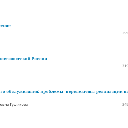
ссиян
295
постсоветской России
319
го обслуживания: проблемы, перспективы реализации н
овна Гуслякова
349