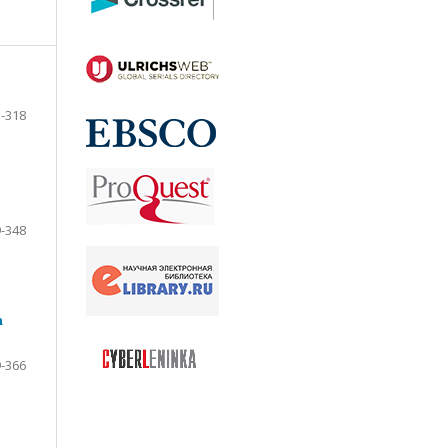
-318
-348
а
-366