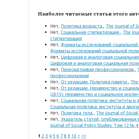
Наиболее читаемые статьи этого авто
Нет,
Политика возраста
,
The Journal of 
Нет,
Социальная стигматизация
,
The Jou
стигматизация
Нет,
Форматы исследований социальной
Форматы исследований социальной поли
Нет,
Цифровая и аналоговая социальна
Цифровая и аналоговая социальная пол
Нет,
Пересматривая профессионализм
,
профессионализм
Нет,
От редакции. Политика памяти
,
The 
Нет,
От редакции. Неравенство и социа
(2015): Неравенство и социальное исклю
Нет,
Социальная политика: институты и 
Социальная политика: институты и диску
Нет,
Политика тела
,
The Journal of Socia
Нет,
Указатель статей, опубликованных 
Journal of Social Policy Studies: Том 12 № 
1
2
3
4
5
6
7
8
9
10
>
>>