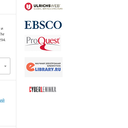
 и
The
294.
тий