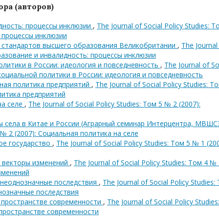
ра (авторов)
дность: процессы инклюзии
,
The Journal of Social Policy Studies: Т
: процессы инклюзии
 и стандартов высшего образования Великобритании
,
The Journal
 Образование и инвалидность: процессы инклюзии
олитики в России: идеология и повседневность
,
The Journal of So
ия социальной политики в России: идеология и повседневность
ьная политика предприятий
,
The Journal of Social Policy Studies: Т
олитика предприятий
на селе
,
The Journal of Social Policy Studies: Том 5 № 2 (2007):
 села в Китае и России (Аграрный семинар Интерцентра, МВШС
 5 № 2 (2007): Социальная политика на селе
ное государство
,
The Journal of Social Policy Studies: Том 5 № 1 (200
- векторы изменений
,
The Journal of Social Policy Studies: Том 4 №
изменений
 неоднозначные последствия
,
The Journal of Social Policy Studies:
днозначные последствия
 пространстве современности
,
The Journal of Social Policy Studies
 пространстве современности