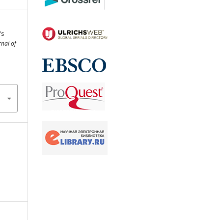
’s
rnal of