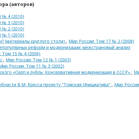
ра (авторов)
 № 4 (2010)
 № 3 (2010)
 № 2 (2010)
 № 1 (2010)
? (материалы круглого стола)
,
Мир России: Том 17 № 2 (2008)
непопулярных реформ и модернизации: межстрановый анализ
 Том 15 № 4 (2006)
во
,
Мир России: Том 12 № 1 (2003)
Мир России: Том 11 № 3 (2002)
евского «Серп и рубль: Консервативная модернизация в СССР»
,
М
области В.М. Кресса проекту "Томская Инициатива"
,
Мир России