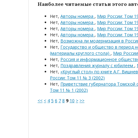
Наиболее читаемые статьи этого авто
Нет,
Авторы номера
,
Мир России: Том 19
Нет,
Авторы номера
,
Мир России: Том 19
Нет,
Авторы номера
,
Мир России: Том 19
Нет,
Авторы номера
,
Мир России: Том 19
Нет,
Возможна ли модернизация в России
Нет,
Государство и общество в период 
(материалы круглого стола)
,
Мир России:
Нет,
Россия и информационное общест
Нет,
Поздравления журналу с юбилеем
,
Нет,
«Круглый стол» по книге А.Г. Вишн
России: Том 11 № 3 (2002)
Нет,
Приветствие губернатора Томской 
Том 11 № 1 (2002)
<<
<
4
5
6
7
8
9
10
>
>>