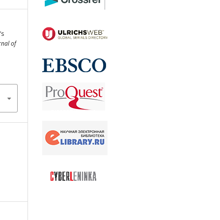
’s
rnal of