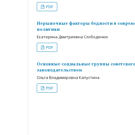
PDF
Нерыночные факторы бедности в совреме
политики
Екатерина Дмитриевна Слободенюк
PDF
Основные социальные группы советского 
законодательством
Ольга Владимировна Капустина
PDF