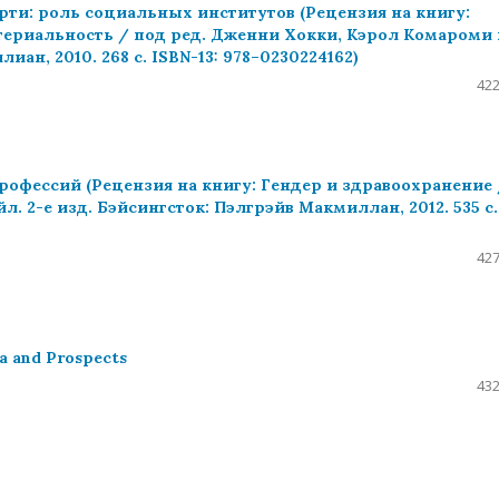
ти: роль социальных институтов (Рецензия на книгу:
атериальность / под ред. Дженни Хокки, Кэрол Комароми 
ан, 2010. 268 c. ISBN-13: 978–0230224162)
422
офессий (Рецензия на книгу: Гендер и здравоохранение 
. 2-е изд. Бэйсингсток: Пэлгрэйв Макмиллан, 2012. 535 с.
427
da and Prospects
432