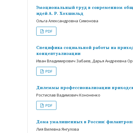
Эмоциональный труд в современном обще
идей А. Р. Хохшильд
Ольга Александровна Симонова
PDF
Специфика социальной работы на приход
концептуализации
Иван Владимирович Забаев, Дарья Андреевна Ор
PDF
Дилеммы профессионализации приходско
Ростислав Вадимович Кононенко
PDF
Дома умалишенных в России: филантропи
Лия Вилевна Янгулова