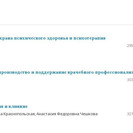
храна психического здоровья и психотерапия
295
спроизводство и поддержание врачебного профессионали
307
я и влияние
а Краснопольская, Анастасия Федоровна Чешкова
321