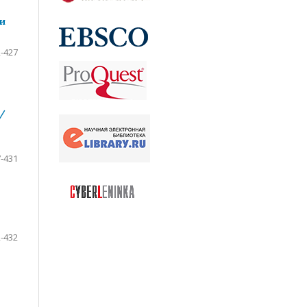
и
-427
/
-431
-432