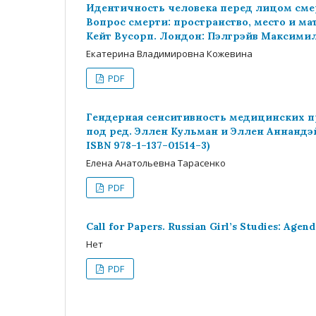
Идентичность человека перед лицом смер
Вопрос смерти: пространство, место и м
Кейт Вусорп. Лондон: Пэлгрэйв Максимилли
Екатерина Владимировна Кожевина
PDF
Гендерная сенситивность медицинских пр
под ред. Эллен Кульман и Эллен Аннандэйл
ISBN 978–1–137–01514–3)
Елена Анатольевна Тарасенко
PDF
Call for Papers. Russian Girl’s Studies: Agen
Нет
PDF