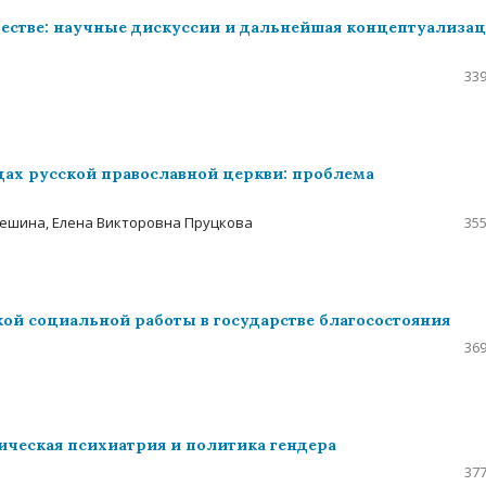
стве: научные дискуссии и дальнейшая концептуализа
339
ах русской православной церкви: проблема
ешина, Елена Викторовна Пруцкова
355
й социальной работы в государстве благосостояния
369
ческая психиатрия и политика гендера
377