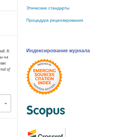
Этические стандарты
Процедура рецензирования
Индексирование журнала
аЕ. В.
ты на
кви:
rnal of