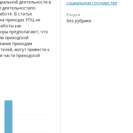
циальной деятельности в
социальном государстве
й деятельностипо
боте. В статье
Раздел
на приходах РПЦ не
Без рубрики
работы как
оры предполагают, что
ии приходской
ывание приходам
телей, могут привести к
я части приходской