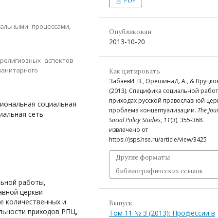
иальными процессами,
Опубликован
2013-10-20
 религиозных аспектов
манитарного
Как цитировать
ЗабаевИ. В., ОрешинаД. А., & Пруцков
(2013). Специфика социальной рабо
приходах русской православной цер
сиональная социальная
проблема концептуализации.
The Jou
иальная сеть
Social Policy Studies
,
11
(3), 355-368.
извлечено от
https://jsps.hse.ru/article/view/3425
Другие форматы
библиографических ссылок
льной работы,
авной церкви
е количественных и
Выпуск
льности приходов РПЦ,
Том 11 № 3 (2013): Профессии в