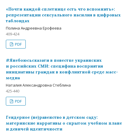
«Почти каждой сплетнице есть что вспомнить»:
репрезентации сексуального насилия в цифровых
таблоидах
Полина Андреевна Ерофеева
409-424
PDF
#Янебоюсьсказати в повестке украинских
и российских СМИ: специфика восприятия
инициативы граждан в конфликтной среде масс-
медиа
Наталия Александровна Стеблина
425-440
PDF
Гендерное (не)равенство в детском саду:
материнские нарративы о скрытом учебном плане
и девичей идентичности