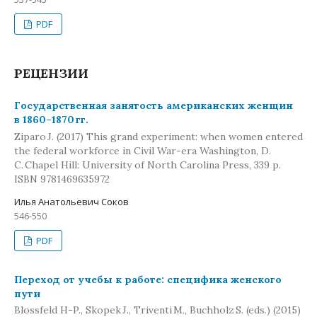
PDF
РЕЦЕНЗИИ
Государственная занятость американских женщин
в 1860–1870 гг.
Ziparo J. (2017) This grand experiment: when women entered
the federal workforce in Civil War-era Washington, D.
C. Chapel Hill: University of North Carolina Press, 339 p.
ISBN 9781469635972
Илья Анатольевич Соков
546-550
PDF
Переход от учебы к работе: специфика женского
пути
Blossfeld H-P., Skopek J., Triventi M., Buchholz S. (eds.) (2015)