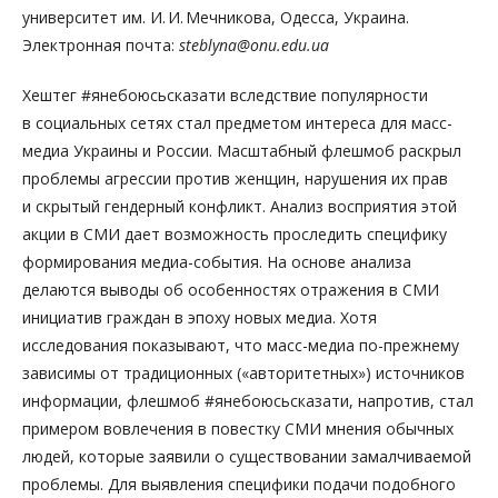
университет им. И. И. Мечникова, Одесса, Украина.
Электронная почта:
steblyna@onu.edu.ua
Хештег #янебоюсьсказати вследствие популярности
в социальных сетях стал предметом интереса для масc-
медиа Украины и России. Масштабный флешмоб раскрыл
проблемы агрессии против женщин, нарушения их прав
и скрытый гендерный конфликт. Анализ восприятия этой
акции в СМИ дает возможность проследить специфику
формирования медиа-события. На основе анализа
делаются выводы об особенностях отражения в СМИ
инициатив граждан в эпоху новых медиа. Хотя
исследования показывают, что масc-медиа по-прежнему
зависимы от традиционных («авторитетных») источников
информации, флешмоб #янебоюсьсказати, напротив, стал
примером вовлечения в повестку СМИ мнения обычных
людей, которые заявили о существовании замалчиваемой
проблемы. Для выявления специ­фики подачи подобного