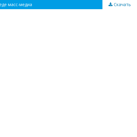
еде масс-медиа
Скачать