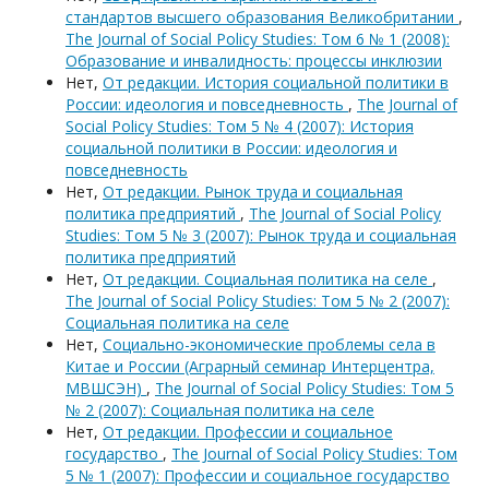
стандартов высшего образования Великобритании
,
The Journal of Social Policy Studies: Том 6 № 1 (2008):
Образование и инвалидность: процессы инклюзии
Нет,
От редакции. История социальной политики в
России: идеология и повседневность
,
The Journal of
Social Policy Studies: Том 5 № 4 (2007): История
социальной политики в России: идеология и
повседневность
Нет,
От редакции. Рынок труда и социальная
политика предприятий
,
The Journal of Social Policy
Studies: Том 5 № 3 (2007): Рынок труда и социальная
политика предприятий
Нет,
От редакции. Социальная политика на селе
,
The Journal of Social Policy Studies: Том 5 № 2 (2007):
Социальная политика на селе
Нет,
Социально-экономические проблемы села в
Китае и России (Аграрный семинар Интерцентра,
МВШСЭН)
,
The Journal of Social Policy Studies: Том 5
№ 2 (2007): Социальная политика на селе
Нет,
От редакции. Профессии и социальное
государство
,
The Journal of Social Policy Studies: Том
5 № 1 (2007): Профессии и социальное государство