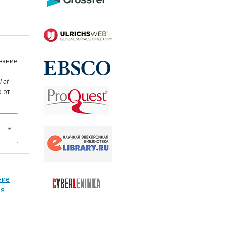
ование
l of
о от
ние
ая