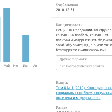
Опубликован
2010-12-31
Как цитировать
Нет. (2010). От редакции. Конструир
социальных проблем, социальная
политика и модернизация.
The Journa
Social Policy Studies
,
8
(1), 5-6. извлечен
https://jsps.hse.ru/article/view/3573
Другие форматы
библиографических ссылок
Выпуск
Том 8 № 1 (2010): Конструирова
социальных проблем, социальн
политика и модернизация
Раздел