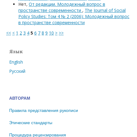
Нет,
От редакции. Молодежный вопрос в
пространстве современности
,
The Journal of Social
Policy Studies: Том 4 № 2 (2006): Молодежный вопрос
в пространстве современности
<<
<
1
2
3
4
5
6
7
8
9
10
>
>>
Язык
English
Русский
АВТОРАМ
Правила представления рукописи
Этические стандарты
Процедура рецензирования