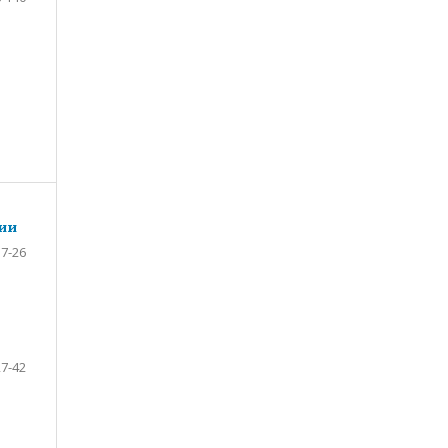
ии
7-26
27-42