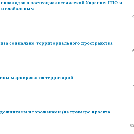
 инвалидов в постсоциалистической Украине: НПО и
 и глобальным
лиза социально-территориального пространства
ципы маркирования территорий
удожниками и горожанами (на примере проекта
95