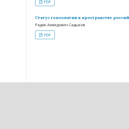
PDF
Статус гомеопатии в пространстве росси
Радик Ахмедович Садыков
PDF