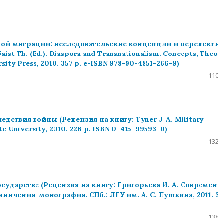
ой миграции: исследовательские концепции и перспект
ist Th. (Ed.). Diaspora and Transnationalism. Concepts, Theo
ty Press, 2010. 357 p. e-ISBN 978-90-4851-266-9)
110
ствия войны (Рецензия на книгу: Tyner J. A. Military
ate University, 2010. 226 p. ISBN 0–415–99593–0)
132
ударстве (Рецензия на книгу: Григорьева И. А. Современ
ичения: монография. СПб.: ЛГУ им. А. С. Пушкина, 2011. 
138