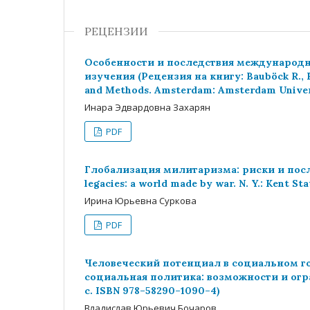
РЕЦЕНЗИИ
Особенности и последствия международн
изучения (Рецензия на книгу: Bauböck R., Fa
and Methods. Amsterdam: Amsterdam Universi
Инара Эдвардовна Захарян
PDF
Глобализация милитаризма: риски и послед
legacies: a world made by war. N. Y.: Kent St
Ирина Юрьевна Суркова
PDF
Человеческий потенциал в социальном гос
социальная политика: возможности и огран
с. ISBN 978–58290–1090–4)
Владислав Юрьевич Бочаров