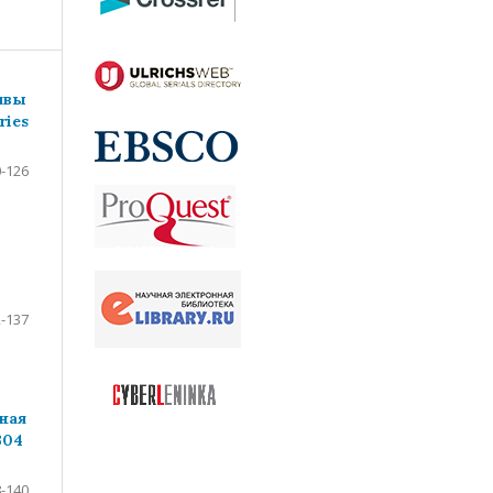
ивы
ries
-126
-137
ная
304
-140