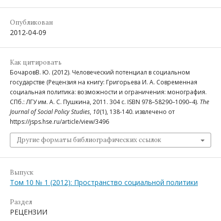
Опубликован
2012-04-09
Как цитировать
БочаровВ. Ю. (2012). Человеческий потенциал в социальном
государстве (Рецензия на книгу: Григорьева И. А. Современная
социальная политика: возможности и ограничения: монография.
СПб.: ЛГУ им. А. С. Пушкина, 2011. 304 с. ISBN 978–58290–1090–4).
The
Journal of Social Policy Studies
,
10
(1), 138-140. извлечено от
https://jsps.hse.ru/article/view/3496
Другие форматы библиографических ссылок
Выпуск
Том 10 № 1 (2012): Пространство социальной политики
Раздел
РЕЦЕНЗИИ