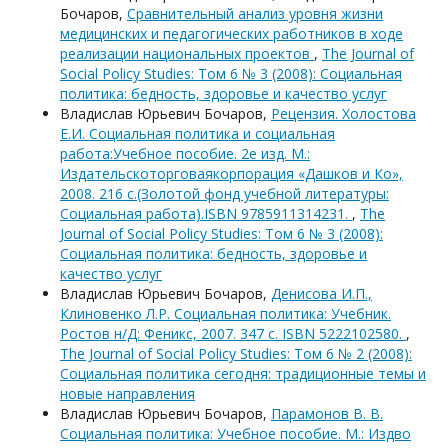
Бочаров,
Сравнительный анализ уровня жизни
медицинских и педагогических работников в ходе
реализации национальных проектов
,
The Journal of
Social Policy Studies: Том 6 № 3 (2008): Социальная
политика: бедность, здоровье и качество услуг
Владислав Юрьевич Бочаров,
Рецензия. Холостова
Е.И. Социальная политика и социальная
работа:Учебное пособие. 2е изд. М.:
Издательскоторговаякорпорация «Дашков и Кo»,
2008. 216 с.(Золотой фонд учебной литературы:
Социальная работа).ISBN 9785911314231.
,
The
Journal of Social Policy Studies: Том 6 № 3 (2008):
Социальная политика: бедность, здоровье и
качество услуг
Владислав Юрьевич Бочаров,
Денисова И.П.,
Клиновенко Л.Р. Социальная политика: Учебник.
Ростов н/Д: Феникс, 2007. 347 с. ISBN 5222102580.
,
The Journal of Social Policy Studies: Том 6 № 2 (2008):
Социальная политика сегодня: традиционные темы и
новые направления
Владислав Юрьевич Бочаров,
Парамонов В. В.
Социальная политика: Учебное пособие. М.: Издво