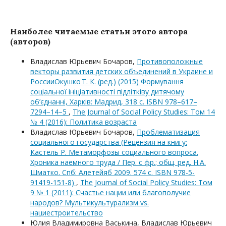
Наиболее читаемые статьи этого автора
(авторов)
Владислав Юрьевич Бочаров,
Противоположные
векторы развития детских объединений в Украине и
РоссииОкушко Т. К. (ред.) (2015) Формування
соціальної ініціативності підлітківу дитячому
об’єднанні, Харків: Мадрид, 318 с. ISBN 978–617–
7294–14–5
,
The Journal of Social Policy Studies: Том 14
№ 4 (2016): Политика возраста
Владислав Юрьевич Бочаров,
Проблематизация
социального государства (Рецензия на книгу:
Кастель Р. Метаморфозы социального вопроса.
Хроника наемного труда / Пер. с фр.; общ. ред. Н.А.
Шматко. Спб: Алетейяб 2009. 574 с. ISBN 978-5-
91419-151-8)
,
The Journal of Social Policy Studies: Том
9 № 1 (2011): Счастье нации или благополучие
народов? Мультикультурализм vs.
нациестроительство
Юлия Владимировна Васькина, Владислав Юрьевич