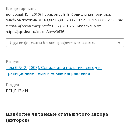
Как цитировать
БочаровВ. Ю. (2010). Парамонов В. В. Социальная политика:
Учебное пособие. М.: Издво РУДН, 2006. 114 с. ISBN 5222102580.
The
Journal of Social Policy Studies
,
6
(2), 281-285. извлечено от
https://jsps.hse.ru/article/view/3636
Другие форматы библиографических ссылок
Выпуск
Том 6 № 2 (2008): Социальная политика сегодня:
традиционные темы и новые направления
Раздел
РЕЦЕНЗИИ
Наиболее читаемые статьи этого автора
(авторов)