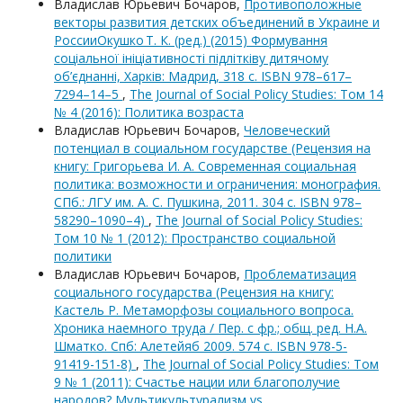
Владислав Юрьевич Бочаров,
Противоположные
векторы развития детских объединений в Украине и
РоссииОкушко Т. К. (ред.) (2015) Формування
соціальної ініціативності підлітківу дитячому
об’єднанні, Харків: Мадрид, 318 с. ISBN 978–617–
7294–14–5
,
The Journal of Social Policy Studies: Том 14
№ 4 (2016): Политика возраста
Владислав Юрьевич Бочаров,
Человеческий
потенциал в социальном государстве (Рецензия на
книгу: Григорьева И. А. Современная социальная
политика: возможности и ограничения: монография.
СПб.: ЛГУ им. А. С. Пушкина, 2011. 304 с. ISBN 978–
58290–1090–4)
,
The Journal of Social Policy Studies:
Том 10 № 1 (2012): Пространство социальной
политики
Владислав Юрьевич Бочаров,
Проблематизация
социального государства (Рецензия на книгу:
Кастель Р. Метаморфозы социального вопроса.
Хроника наемного труда / Пер. с фр.; общ. ред. Н.А.
Шматко. Спб: Алетейяб 2009. 574 с. ISBN 978-5-
91419-151-8)
,
The Journal of Social Policy Studies: Том
9 № 1 (2011): Счастье нации или благополучие
народов? Мультикультурализм vs.