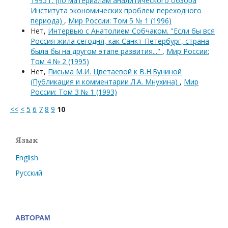
1995 г. (по материалам аналитического обзора
Института экономических проблем переходного
периода)
,
Мир России: Том 5 № 1 (1996)
Нет,
Интервью с Анатолием Собчаком. "Если бы вся
Россия жила сегодня, как Санкт-Петербург, страна
была бы на другом этапе развития..."
,
Мир России:
Том 4 № 2 (1995)
Нет,
Письма М.И. Цветаевой к В.Н.Буниной
(Публикация и комментарии Л.А. Мнухина)
,
Мир
России: Том 3 № 1 (1993)
<<
<
5
6
7
8
9
10
Язык
English
Русский
АВТОРАМ