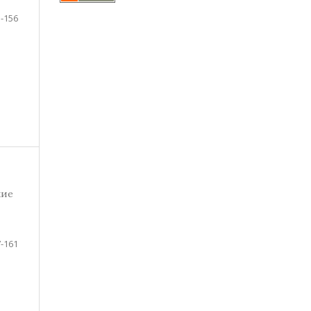
-156
кие
-161