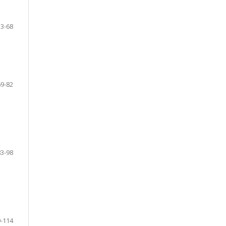
53-68
69-82
83-98
-114