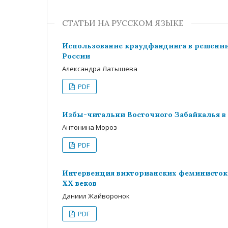
СТАТЬИ НА РУССКОМ ЯЗЫКЕ
Использование краудфандинга в решени
России
Александра Латышева
PDF
Избы-читальни Восточного Забайкалья в 1
Антонина Мороз
PDF
Интервенция викторианских феминисток в
ХХ веков
Даниил Жайворонок
PDF