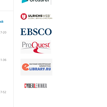
ий
7-20
21-36
37-52