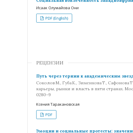
Социальная вовлеченность западноафри
Исаак Олумайова Они
PDF (English)
РЕЦЕНЗИИ
Путь через тернии к академическим звез
Соколов М., Губа К., Зименкова Т., Сафонова 
карьеры, рынки и власть в пяти странах. Мос
0280–9
Ксения Таракановская
PDF
Эмоции и социальные протесты: значени