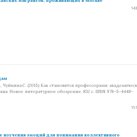
канских мигрантов, проживающих в Москве
143
дам
Т., Чуйкина С. (2015) Как становятся профессорами: академичес
ква: Новое литературное обозрение. 832 с. ISBN 978–5–4448–
157
е изучения эмоций для понимания коллективного