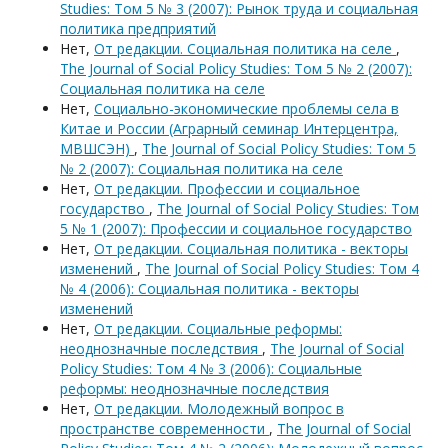
Studies: Том 5 № 3 (2007): Рынок труда и социальная
политика предприятий
Нет,
От редакции. Социальная политика на селе
,
The Journal of Social Policy Studies: Том 5 № 2 (2007):
Социальная политика на селе
Нет,
Социально-экономические проблемы села в
Китае и России (Аграрный семинар Интерцентра,
МВШСЭН)
,
The Journal of Social Policy Studies: Том 5
№ 2 (2007): Социальная политика на селе
Нет,
От редакции. Профессии и социальное
государство
,
The Journal of Social Policy Studies: Том
5 № 1 (2007): Профессии и социальное государство
Нет,
От редакции. Социальная политика - векторы
изменений
,
The Journal of Social Policy Studies: Том 4
№ 4 (2006): Социальная политика - векторы
изменений
Нет,
От редакции. Социальные реформы:
неоднозначные последствия
,
The Journal of Social
Policy Studies: Том 4 № 3 (2006): Социальные
реформы: неоднозначные последствия
Нет,
От редакции. Молодежный вопрос в
пространстве современности
,
The Journal of Social