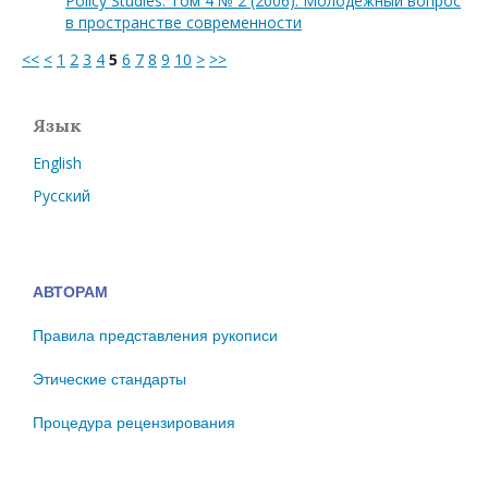
Policy Studies: Том 4 № 2 (2006): Молодежный вопрос
в пространстве современности
<<
<
1
2
3
4
5
6
7
8
9
10
>
>>
Язык
English
Русский
АВТОРАМ
Правила представления рукописи
Этические стандарты
Процедура рецензирования