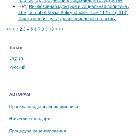
№ 3 (2013): Профессии в социальном государстве
Нет,
Инклюзивная культура и социальная политика
,
The Journal of Social Policy Studies: Том 11 № 2 (2013):
Инклюзивная культура и социальная политика
<<
<
1
2
3
4
5
6
7
8
9
10
>
>>
Язык
English
Русский
АВТОРАМ
Правила представления рукописи
Этические стандарты
Процедура рецензирования