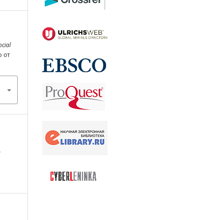
ocial
о от
а