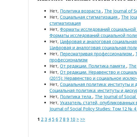
Нет,
Политика возраста
,
The Journal of 
Нет,
Социальная стигматизация
,
The Jou
стигматизация
Нет,
Форматы исследований социальной
Форматы исследований социальной поли
Нет,
Цифровая и аналоговая социальна
Цифровая и аналоговая социальная пол
Нет,
Пересматривая профессионализм
,
профессионализм
Нет,
От редакции. Политика памяти
,
The 
Нет,
От редакции. Неравенство и социа
(2015): Неравенство и социальное исклю
Нет,
Социальная политика: институты и 
Социальная политика: институты и диску
Нет,
Политика тела
,
The Journal of Socia
Нет,
Указатель статей, опубликованных 
Journal of Social Policy Studies: Том 12 № 
1
2
3
4
5
6
7
8
9
10
>
>>