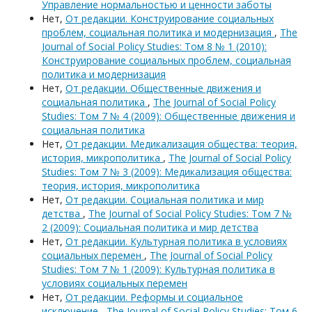
Управление нормальностью и ценности заботы
Нет,
От редакции. Конструирование социальных
проблем, социальная политика и модернизация
,
The
Journal of Social Policy Studies: Том 8 № 1 (2010):
Конструирование социальных проблем, социальная
политика и модернизация
Нет,
От редакции. Общественные движения и
социальная политика
,
The Journal of Social Policy
Studies: Том 7 № 4 (2009): Общественные движения и
социальная политика
Нет,
От редакции. Медикализация общества: теория,
история, микрополитика
,
The Journal of Social Policy
Studies: Том 7 № 3 (2009): Медикализация общества:
теория, история, микрополитика
Нет,
От редакции. Социальная политика и мир
детства
,
The Journal of Social Policy Studies: Том 7 №
2 (2009): Социальная политика и мир детства
Нет,
От редакции. Культурная политика в условиях
социальных перемен
,
The Journal of Social Policy
Studies: Том 7 № 1 (2009): Культурная политика в
условиях социальных перемен
Нет,
От редакции. Реформы и социальное
исключение
,
The Journal of Social Policy Studies: Том 6