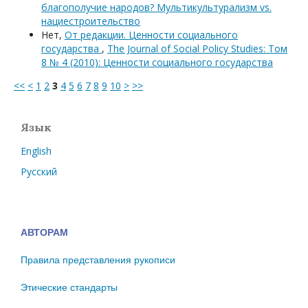
благополучие народов? Мультикультурализм vs.
нациестроительство
Нет,
От редакции. Ценности социального
государства
,
The Journal of Social Policy Studies: Том
8 № 4 (2010): Ценности социального государства
<<
<
1
2
3
4
5
6
7
8
9
10
>
>>
Язык
English
Русский
АВТОРАМ
Правила представления рукописи
Этические стандарты