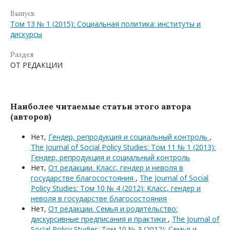
Выпуск
Том 13 № 1 (2015): Социальная политика: институты и
дискурсы
Раздел
ОТ РЕДАКЦИИ
Наиболее читаемые статьи этого автора
(авторов)
Нет,
Гендер, репродукция и социальный контроль
,
The Journal of Social Policy Studies: Том 11 № 1 (2013):
Гендер, репродукция и социальный контроль
Нет,
От редакции. Класс, гендер и неволя в
государстве благосостояния
,
The Journal of Social
Policy Studies: Том 10 № 4 (2012): Класс, гендер и
неволя в государстве благосостояния
Нет,
От редакции. Семья и родительство:
дискурсивные предписания и практики
,
The Journal of
Social Policy Studies: Том 10 № 3 (2012): Семья и