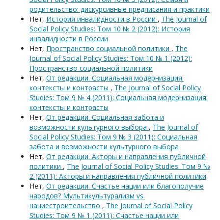
родительство: дискурсивные предписания и практики
Нет,
История инвалидности в России
,
The Journal of
Social Policy Studies: Том 10 № 2 (2012): История
инвалидности в России
Нет,
Пространство социальной политики
,
The
Journal of Social Policy Studies: Том 10 № 1 (2012):
Пространство социальной политики
Нет,
От редакции. Социальная модернизация:
контексты и контрасты
,
The Journal of Social Policy
Studies: Том 9 № 4 (2011): Социальная модернизация:
контексты и контрасты
Нет,
От редакции. Социальная забота и
возможности культурного выбора
,
The Journal of
Social Policy Studies: Том 9 № 3 (2011): Социальная
забота и возможности культурного выбора
Нет,
От редакции. Акторы и направления публичной
политики
,
The Journal of Social Policy Studies: Том 9 №
2 (2011): Акторы и направления публичной политики
Нет,
От редакции. Счастье нации или благополучие
народов? Мультикультурализм vs.
нациестроительство
,
The Journal of Social Policy
Studies: Том 9 № 1 (2011): Счастье нации или