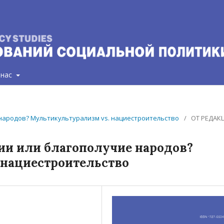
 нас
е народов? Мультикультурализм vs. нациестроительство
/
ОТ РЕДАК
ции или благополучие народов?
 нациестроительство