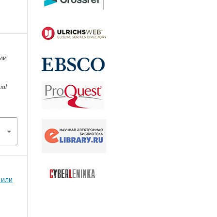
ции
ial
 или