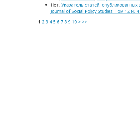
Нет,
Указатель статей, опубликованных 
Journal of Social Policy Studies: Том 12 № 
1
2
3
4
5
6
7
8
9
10
>
>>