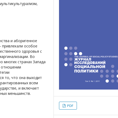
мультикультурализм,
нства и аборигенное
 - привлекали особое
ественного здоровья с
маргинализации. Во
во многих странах Запада
в отношении
тегии
ся то, что она выходит
арантированных всем
ударстве, и включает
рных меньшинств.
PDF