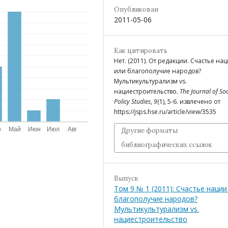
Опубликован
2011-05-06
Как цитировать
Нет. (2011). От редакции. Счастье на
или благополучие народов?
Мультикультурализм vs.
нациестроительство.
The Journal of Soc
Policy Studies
,
9
(1), 5-6. извлечено от
https://jsps.hse.ru/article/view/3535
Другие форматы
библиографических ссылок
Выпуск
Том 9 № 1 (2011): Счастье нации
благополучие народов?
Мультикультурализм vs.
нациестроительство