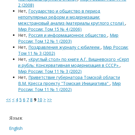
2 (2008)
Нет,
Государство и общество в период
непопулярных реформ и модернизации:
межстрановый анализ (материалы круглого стола)
,
Мир России: Том 15 № 4 (2006)
Нет,
Россия и информационное общество
,
Мир
России: Том 12 № 1 (2003)
Нет,
Поздравления журналу с юбилеем
,
Мир России:
Том 11 № 3 (2002)
Нет,
«Круглый стол» по книге А.Г. Вишневского «Серп
и рубль: Консервативная модернизация в СССР»
,
Мир России: Том 11 № 3 (2002)
Нет,
Приветствие губернатора Томской области
В.М. Кресса проекту "Томская Инициатива"
,
Мир
России: Том 11 № 1 (2002)
<<
<
4
5
6
7
8
9
10
>
>>
Язык
English