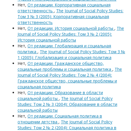
Нет,
От редакции. Корпоративная социальная
ответственность
,
The Journal of Social Policy Studies:
Том 3 № 3 (2005): Корпоративная социальная
ответственность
Нет,
От редакции. История социальной работы
,
The
Journal of Social Policy Studies: Том 3 № 2 (2005):
История социальной работы
Нет,
От редакции. Глобализация и социальная
политика
,
The Journal of Social Policy Studies: Том 3 №
1 (2005): Глобализация и социальная политика
Нет,
От редакции. Гражданское общество,
социальные проблемы и социальная политика
,
The
Journal of Social Policy Studies: Том 2 № 4 (2004):
Гражданское общество, социальные проблемы и
социальная политика
Нет,
От редакции. Образование в области
социальной работы
,
The Journal of Social Policy
Studies: Том 2 № 3 (2004): Образование в области
социальной работы
Нет,
От редакции. Социальная политика в
отношении детства
,
The Journal of Social Policy
Studies: Том 2 № 2 (2004): Социальная политика в