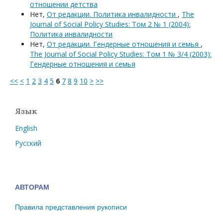
отношении детства
Нет,
От редакции. Политика инвалидности
,
The
Journal of Social Policy Studies: Том 2 № 1 (2004):
Политика инвалидности
Нет,
От редакции. Гендерные отношения и семья
,
The Journal of Social Policy Studies: Том 1 № 3/4 (2003):
Гендерные отношения и семья
<<
<
1
2
3
4
5
6
7
8
9
10
>
>>
Язык
English
Русский
АВТОРАМ
Правила представления рукописи