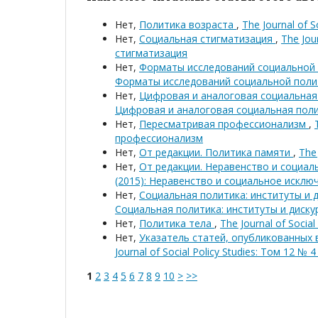
Нет,
Политика возраста
,
The Journal of 
Нет,
Социальная стигматизация
,
The Jou
стигматизация
Нет,
Форматы исследований социальной
Форматы исследований социальной поли
Нет,
Цифровая и аналоговая социальна
Цифровая и аналоговая социальная пол
Нет,
Пересматривая профессионализм
,
профессионализм
Нет,
От редакции. Политика памяти
,
The 
Нет,
От редакции. Неравенство и социа
(2015): Неравенство и социальное исклю
Нет,
Социальная политика: институты и 
Социальная политика: институты и диску
Нет,
Политика тела
,
The Journal of Socia
Нет,
Указатель статей, опубликованных 
Journal of Social Policy Studies: Том 12 № 
1
2
3
4
5
6
7
8
9
10
>
>>