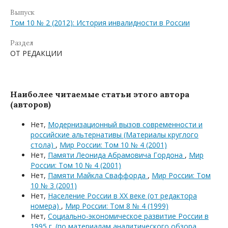
Выпуск
Том 10 № 2 (2012): История инвалидности в России
Раздел
ОТ РЕДАКЦИИ
Наиболее читаемые статьи этого автора
(авторов)
Нет,
Модернизационный вызов современности и
российские альтернативы (Материалы круглого
стола)
,
Мир России: Том 10 № 4 (2001)
Нет,
Памяти Леонида Абрамовича Гордона
,
Мир
России: Том 10 № 4 (2001)
Нет,
Памяти Майкла Сваффорда
,
Мир России: Том
10 № 3 (2001)
Нет,
Население России в XX веке (от редактора
номера)
,
Мир России: Том 8 № 4 (1999)
Нет,
Социально-экономическое развитие России в
1995 г. (по материалам аналитического обзора