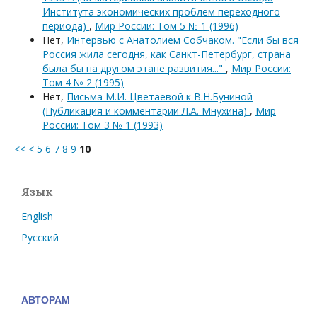
Института экономических проблем переходного
периода)
,
Мир России: Том 5 № 1 (1996)
Нет,
Интервью с Анатолием Собчаком. "Если бы вся
Россия жила сегодня, как Санкт-Петербург, страна
была бы на другом этапе развития..."
,
Мир России:
Том 4 № 2 (1995)
Нет,
Письма М.И. Цветаевой к В.Н.Буниной
(Публикация и комментарии Л.А. Мнухина)
,
Мир
России: Том 3 № 1 (1993)
<<
<
5
6
7
8
9
10
Язык
English
Русский
АВТОРАМ