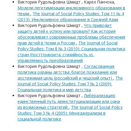
Виктория Рудольфовна Шмидт , Карел Панчоха,
Модели легитимизации инклюзивного образования в
Чехии
,
The Journal of Social Policy Studies: Том 11 № 4
(2013): Инклюзивное образование в Средней Азии
Виктория Рудольфовна Шмидт ,
Что приводит
защиту детей к успеху или провалу? Как история
обусловливает современные проблемы обеспечения
прав детей в Чехии и России
,
The Journal of Social
Policy Studies: Том 8 № 3 (2010): Социальная политика
стран (пост)транзита: стихийность vs.
управляемость преобразований
Виктория Рудольфовна Шмидт ,
Согласованная
политика охраны детства: благое пожелание или
достижимая цель (российский и чешский опыт)
,
The
Journal of Social Policy Studies: Том 7 № 2 (2009):
Социальная политика и мир детства
Виктория Рудольфовна Шмидт ,
Либерализация:
единственный путь деинституциализации или одна
из возможных стратегий
,
The Journal of Social Policy
Studies: Том 3 № 4 (2005): Менеджерализм в
социальной политике