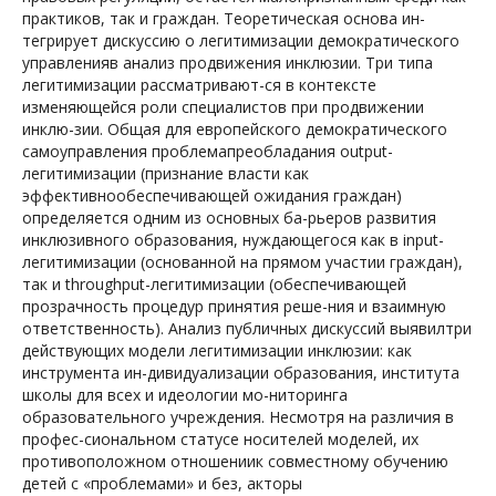
практиков, так и граждан. Теоретическая основа ин-
тегрирует дискуссию о легитимизации демократического
управленияв анализ продвижения инклюзии. Три типа
легитимизации рассматривают-ся в контексте
изменяющейся роли специалистов при продвижении
инклю-зии. Общая для европейского демократического
самоуправления проблемапреобладания output-
легитимизации (признание власти как
эффективнообеспечивающей ожидания граждан)
определяется одним из основных ба-рьеров развития
инклюзивного образования, нуждающегося как в input-
легитимизации (основанной на прямом участии граждан),
так и throughput-легитимизации (обеспечивающей
прозрачность процедур принятия реше-ния и взаимную
ответственность). Анализ публичных дискуссий выявилтри
действующих модели легитимизации инклюзии: как
инструмента ин-дивидуализации образования, института
школы для всех и идеологии мо-ниторинга
образовательного учреждения. Несмотря на различия в
профес-сиональном статусе носителей моделей, их
противоположном отношениик совместному обучению
детей с «проблемами» и без, акторы