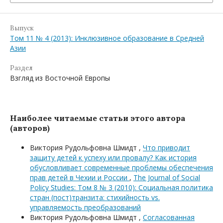
Выпуск
Том 11 № 4 (2013): Инклюзивное образование в Средней
Азии
Раздел
Взгляд из Восточной Европы
Наиболее читаемые статьи этого автора
(авторов)
Виктория Рудольфовна Шмидт ,
Что приводит
защиту детей к успеху или провалу? Как история
обусловливает современные проблемы обеспечения
прав детей в Чехии и России
,
The Journal of Social
Policy Studies: Том 8 № 3 (2010): Социальная политика
стран (пост)транзита: стихийность vs.
управляемость преобразований
Виктория Рудольфовна Шмидт ,
Согласованная