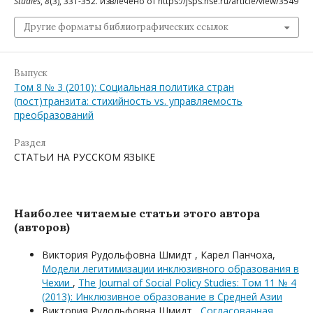
Studies
,
8
(3), 331-352. извлечено от https://jsps.hse.ru/article/view/3549
Другие форматы библиографических ссылок
Выпуск
Том 8 № 3 (2010): Социальная политика стран
(пост)транзита: стихийность vs. управляемость
преобразований
Раздел
СТАТЬИ НА РУССКОМ ЯЗЫКЕ
Наиболее читаемые статьи этого автора
(авторов)
Виктория Рудольфовна Шмидт , Карел Панчоха,
Модели легитимизации инклюзивного образования в
Чехии
,
The Journal of Social Policy Studies: Том 11 № 4
(2013): Инклюзивное образование в Средней Азии
Виктория Рудольфовна Шмидт ,
Согласованная