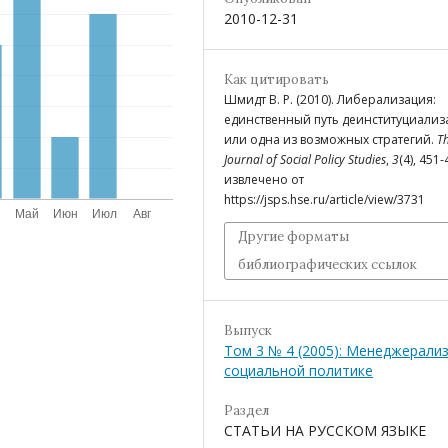
2010-12-31
Как цитировать
Шмидт В. Р. (2010). Либерализация:
единственный путь деинституциализ
или одна из возможных стратегий.
T
Journal of Social Policy Studies
,
3
(4), 451-
извлечено от
https://jsps.hse.ru/article/view/3731
Другие форматы
библиографических ссылок
Выпуск
Том 3 № 4 (2005): Менеджерали
социальной политике
Раздел
СТАТЬИ НА РУССКОМ ЯЗЫКЕ