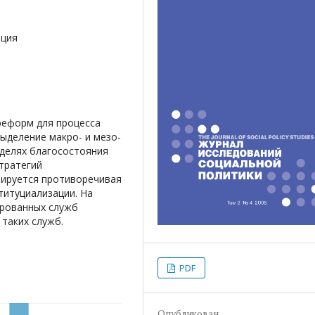
ация
реформ для процесса
ыделение макро- и мезо-
делях благосостояния
тратегий
зируется противоречивая
титуциализации. На
ированных служб
таких служб.
PDF
Опубликован