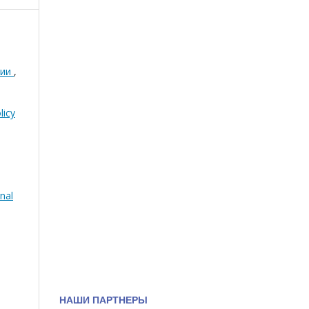
хии
,
licy
nal
НАШИ ПАРТНЕРЫ