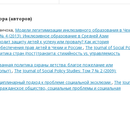
ра (авторов)
анчоха,
Модели легитимизации инклюзивного образования в Че
 11 № 4 (2013): Инклюзивное образование в Средней Азии
одит защиту детей к успеху или провалу? Как история
еспечения прав детей в Чехии и России
,
The Journal of Social Po
литика стран (пост)транзита: стихийность vs. управляемость
ванная политика охраны детства: благое пожелание или
 опыт)
,
The Journal of Social Policy Studies: Том 7 № 2 (2009):
иплинарный подход к проблеме социальной эксклюзии
,
The Jour
04): Гражданское общество, социальные проблемы и социальная