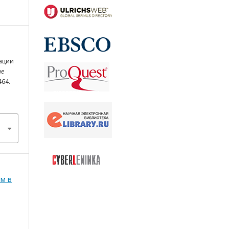
ации
he
464.
зм в