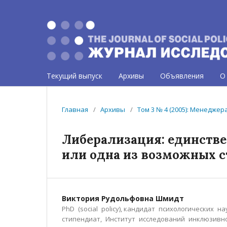
Текущий выпуск
Архивы
Объявления
О
Главная
/
Архивы
/
Том 3 № 4 (2005): Менедже
Либерализация: единств
или одна из возможных с
Виктория Рудольфовна Шмидт
PhD (social policy), кандидат психологических 
стипендиат, Институт исследований инклюзивн