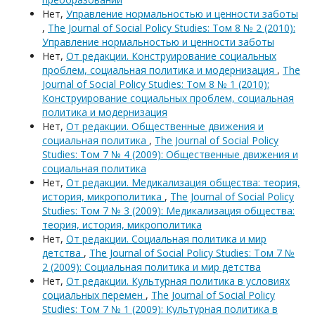
Нет,
Управление нормальностью и ценности заботы
,
The Journal of Social Policy Studies: Том 8 № 2 (2010):
Управление нормальностью и ценности заботы
Нет,
От редакции. Конструирование социальных
проблем, социальная политика и модернизация
,
The
Journal of Social Policy Studies: Том 8 № 1 (2010):
Конструирование социальных проблем, социальная
политика и модернизация
Нет,
От редакции. Общественные движения и
социальная политика
,
The Journal of Social Policy
Studies: Том 7 № 4 (2009): Общественные движения и
социальная политика
Нет,
От редакции. Медикализация общества: теория,
история, микрополитика
,
The Journal of Social Policy
Studies: Том 7 № 3 (2009): Медикализация общества:
теория, история, микрополитика
Нет,
От редакции. Социальная политика и мир
детства
,
The Journal of Social Policy Studies: Том 7 №
2 (2009): Социальная политика и мир детства
Нет,
От редакции. Культурная политика в условиях
социальных перемен
,
The Journal of Social Policy
Studies: Том 7 № 1 (2009): Культурная политика в