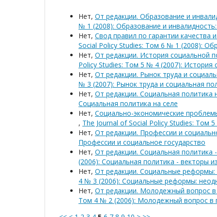
Нет,
От редакции. Образование и инвали
№ 1 (2008): Образование и инвалидность
Нет,
Свод правил по гарантии качества
Social Policy Studies: Том 6 № 1 (2008):
Нет,
От редакции. История социальной п
Policy Studies: Том 5 № 4 (2007): Истор
Нет,
От редакции. Рынок труда и социал
№ 3 (2007): Рынок труда и социальная п
Нет,
От редакции. Социальная политика 
Социальная политика на селе
Нет,
Социально-экономические проблемы
,
The Journal of Social Policy Studies: Том
Нет,
От редакции. Профессии и социаль
Профессии и социальное государство
Нет,
От редакции. Социальная политика 
(2006): Социальная политика - векторы 
Нет,
От редакции. Социальные реформы:
4 № 3 (2006): Социальные реформы: нео
Нет,
От редакции. Молодежный вопрос в
Том 4 № 2 (2006): Молодежный вопрос в
<<
<
1
2
3
4
5
6
7
8
9
10
>
>>