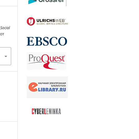
 Social
 от