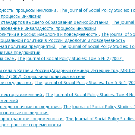
дность: процессы инклюзии
,
The Journal of Social Policy Studies: Т
: процессы инклюзии
 и стандартов высшего образования Великобритании
,
The Journal
 Образование и инвалидность: процессы инклюзии
олитики в России: идеология и повседневность
,
The Journal of So
ия социальной политики в России: идеология и повседневность
ьная политика предприятий
,
The Journal of Social Policy Studies: Т
олитика предприятий
на селе
,
The Journal of Social Policy Studies: Том 5 № 2 (2007):
 села в Китае и России (Аграрный семинар Интерцентра, МВШС
 5 № 2 (2007): Социальная политика на селе
ное государство
,
The Journal of Social Policy Studies: Том 5 № 1 (200
- векторы изменений
,
The Journal of Social Policy Studies: Том 4 №
изменений
 неоднозначные последствия
,
The Journal of Social Policy Studies:
днозначные последствия
 пространстве современности
,
The Journal of Social Policy Studies
 пространстве современности