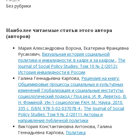
Без рубрики
Наиболее читаемые статьи этого автора
(авторов)
Мария Александровна Ворона, Екатерина Францевна
Русакович,
Визуальная история социальной
политики и инвалидности: в кадре и за кадром
,
The
Journal of Social Policy Studies: Том 10 № 2 (2012):
История инвалидности в России
Галина Геннадьевна Карпова,
Рецензия на книгу:
Общемировые процессы социальных и культурных
изменений Глобализация и социальные институты:
социологический подход / Под ред. И. Ф. Девятко, В.
Н. Фоминой, Ин-т социологии РАН. М.: Наука, 2010.
335 с. ISBN: 978-5-02-037078-4
,
The Journal of Social
Policy Studies: Том 9 № 2 (2011): Акторы и
направления публичной политики
Виктория Константиновна Антонова, Галина
Геннадьевна Карпова,
Политика