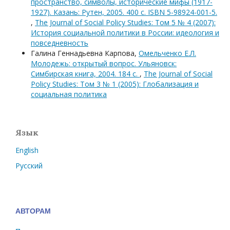
пространство, символы, исторические мифы (1917-
1927). Казань: Рутен, 2005. 400 с. ISBN 5-98924-001-5.
,
The Journal of Social Policy Studies: Том 5 № 4 (2007):
История социальной политики в России: идеология и
повседневность
Галина Геннадьевна Карпова,
Омельченко Е.Л.
Молодежь: открытый вопрос. Ульяновск:
Симбирская книга, 2004. 184 с.
,
The Journal of Social
Policy Studies: Том 3 № 1 (2005): Глобализация и
социальная политика
Язык
English
Русский
АВТОРАМ