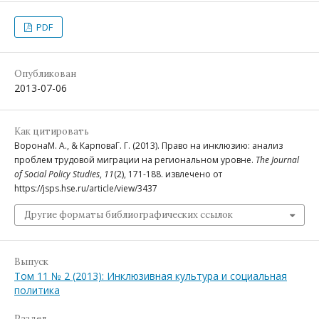
PDF
Опубликован
2013-07-06
Как цитировать
ВоронаМ. А., & КарповаГ. Г. (2013). Право на инклюзию: анализ
проблем трудовой миграции на региональном уровне.
The Journal
of Social Policy Studies
,
11
(2), 171-188. извлечено от
https://jsps.hse.ru/article/view/3437
Другие форматы библиографических ссылок
Выпуск
Том 11 № 2 (2013): Инклюзивная культура и социальная
политика
Раздел