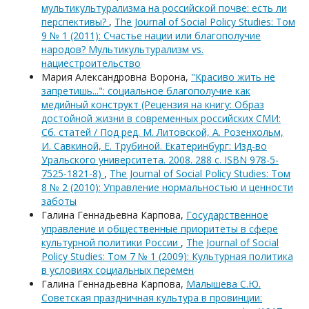
мультикультурализма на российской почве: есть ли
перспективы?
,
The Journal of Social Policy Studies: Том
9 № 1 (2011): Счастье нации или благополучие
народов? Мультикультурализм vs.
нациестроительство
Мария Александровна Ворона,
"Красиво жить не
запретишь...": социальное благополучие как
медийный конструкт (Рецензия на книгу: Образ
достойной жизни в современных российских СМИ:
Сб. статей / Под ред. М. Литовской, А. Розенхольм,
И. Савкиной, Е. Трубиной. Екатеринбург: Изд-во
Уральского университета. 2008. 288 с. ISBN 978-5-
7525-1821-8)
,
The Journal of Social Policy Studies: Том
8 № 2 (2010): Управление нормальностью и ценности
заботы
Галина Геннадьевна Карпова,
Государственное
управление и общественные приоритеты в сфере
культурной политики России
,
The Journal of Social
Policy Studies: Том 7 № 1 (2009): Культурная политика
в условиях социальных перемен
Галина Геннадьевна Карпова,
Малышева С.Ю.
Советская праздничная культура в провинции: