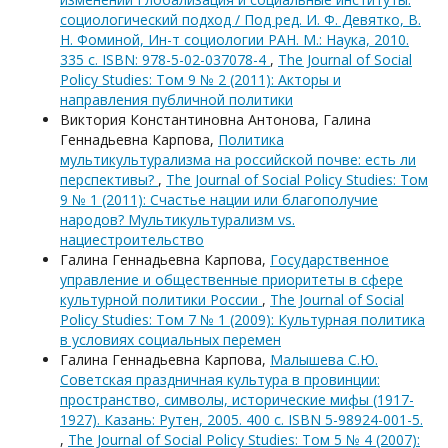
социологический подход / Под ред. И. Ф. Девятко, В.
Н. Фоминой, Ин-т социологии РАН. М.: Наука, 2010.
335 с. ISBN: 978-5-02-037078-4
,
The Journal of Social
Policy Studies: Том 9 № 2 (2011): Акторы и
направления публичной политики
Виктория Константиновна Антонова, Галина
Геннадьевна Карпова,
Политика
мультикультурализма на российской почве: есть ли
перспективы?
,
The Journal of Social Policy Studies: Том
9 № 1 (2011): Счастье нации или благополучие
народов? Мультикультурализм vs.
нациестроительство
Галина Геннадьевна Карпова,
Государственное
управление и общественные приоритеты в сфере
культурной политики России
,
The Journal of Social
Policy Studies: Том 7 № 1 (2009): Культурная политика
в условиях социальных перемен
Галина Геннадьевна Карпова,
Малышева С.Ю.
Советская праздничная культура в провинции:
пространство, символы, исторические мифы (1917-
1927). Казань: Рутен, 2005. 400 с. ISBN 5-98924-001-5.
,
The Journal of Social Policy Studies: Том 5 № 4 (2007):